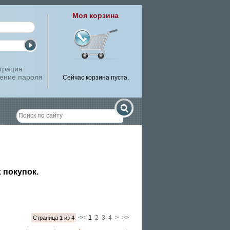
Моя корзина
трация
ение пароля
Сейчас корзина пуста.
 покупок.
<<
1
2
3
4
>
>>
Страница 1 из 4