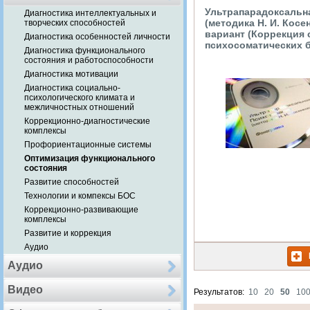
Ультрапарадоксальн
Диагностика интеллектуальных и
(методика Н. И. Кос
творческих способностей
вариант (Коррекция 
Диагностика особенностей личности
психосоматических 
Диагностика функционального
состояния и работоспособности
Диагностика мотивации
Диагностика социально-
психологического климата и
межличностных отношений
Коррекционно-диагностические
комплексы
Профориентационные системы
Оптимизация функционального
состояния
Развитие способностей
Технологии и компексы БОС
Коррекционно-развивающие
комплексы
Развитие и коррекция
Аудио
Аудио
Видео
Результатов:
10
20
50
10