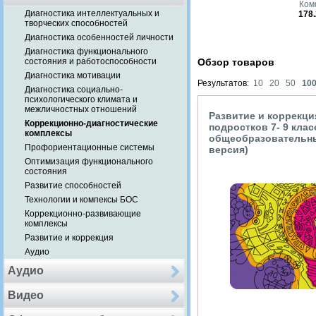
Ком
Диагностика интеллектуальных и
178.
творческих способностей
Диагностика особенностей личности
Диагностика функционального
состояния и работоспособности
Обзор товаров
Диагностика мотивации
Результатов:
10
20
50
10
Диагностика социально-
психологического климата и
межличностных отношений
Развитие и коррекц
Коррекционно-диагностические
подростков 7- 9 кла
комплексы
общеобразовательн
Профориентационные системы
версия)
Оптимизация функционального
состояния
Развитие способностей
Технологии и компексы БОС
Коррекционно-развивающие
комплексы
Развитие и коррекция
Аудио
Аудио
Видео