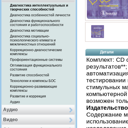
Диагностика интеллектуальных и
творческих способностей
Диагностика особенностей личности
Диагностика функционального
состояния и работоспособности
Диагностика мотивации
Диагностика социально-
психологического климата и
межличностных отношений
Коррекционно-диагностические
комплексы
Комплект: СD 
Профориентационные системы
результатов**
Оптимизация функционального
состояния
автоматизация
Развитие способностей
тестировании
Технологии и компексы БОС
стимульных ма
Коррекционно-развивающие
комплексы
компьютерной 
Развитие и коррекция
возможен толь
Аудио
Издательство
Аудио
Содержание ме
Видео
использование