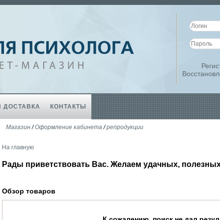
Регис
Восстановл
И ДОСТАВКА
КОНТАКТЫ
Магазин
/
Оформление кабинета
/
репродукции
На главную
Рады приветствовать Вас. Желаем удачных, полезных
Обзор товаров
К сожалению, поиск не дал резул