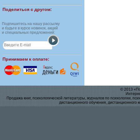
Поделиться с другом:
Подпишитесь на нашу рассылку
и будьте в курсе новинок, акций
и специальных предложений:
Принимаем к оплате:
© 2013 «По
Интерне
Продажа книг, психологической литературы, журналов по психологии, псих
дистанционного обучения, дистанционного к