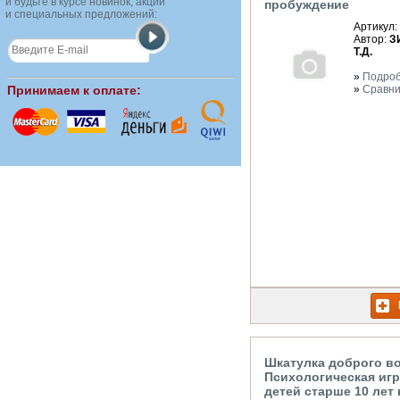
и будьте в курсе новинок, акций
пробуждение
и специальных предложений:
Артикул:
Автор:
З
Т.Д.
»
Подро
Принимаем к оплате:
»
Сравни
Шкатулка доброго в
Психологическая игр
детей старше 10 лет