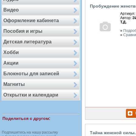
Пробуждение женств
Видео
Артикул:
Автор:
З
Оформление кабинета
Т.Д.
Пособия и игры
»
Подро
»
Сравни
Детская литература
Хобби
Акции
Блокноты для записей
Магниты
Открытки и календари
Поделиться с другом:
Подпишитесь на нашу рассылку
Тайна женской силы.