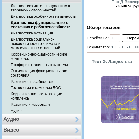
Тест Д. Векслер
Диагностика интеллектуальных и
20.688,50 ру
творческих способностей
Диагностика особенностей личности
Диагностика функционального
состояния и работоспособности
Обзор товаров
Диагностика мотивации
Перейти на:
Диагностика социально-
психологического климата и
Результатов:
10
20
50
10
межличностных отношений
Коррекционно-диагностические
комплексы
Тест Э. Ландольта
Профориентационные системы
Оптимизация функционального
состояния
Развитие способностей
Технологии и компексы БОС
Коррекционно-развивающие
комплексы
Развитие и коррекция
Аудио
Аудио
Видео