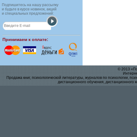
Подпишитесь на нашу рассылку
и будьте в курсе новинок, акций
и специальных предложений:
Принимаем к оплате:
© 2013 «По
Интерне
Продажа книг, психологической литературы, журналов по психологии, псих
дистанционного обучения, дистанционного к