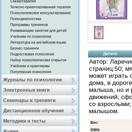
Сказкотерапия
Телесно-ориентированная терапия
Психологическое консультирование
Психодиагностика
Программы тренингов
Развивающие занятия для детей
Учебники по психологии
Литература на английском языке
Бизнес-тренинги
Подростковая психология
Набор психологических открыток
Автор: Ларечи
Учебники и практикумы
страниц:50; м
Популярная психология
может играть 
Журналы по психологии
дома, в дорог
малыша, но и 
Электронные книги
движений; сф
Семинары и тренинги
со взрослыми;
малышом.
Дистанционное обучение
Методики и тесты
Вес:
ISBN:
Аудио