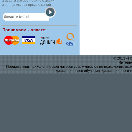
и будьте в курсе новинок, акций
и специальных предложений:
Принимаем к оплате:
© 2013 «По
Интерне
Продажа книг, психологической литературы, журналов по психологии, псих
дистанционного обучения, дистанционного к