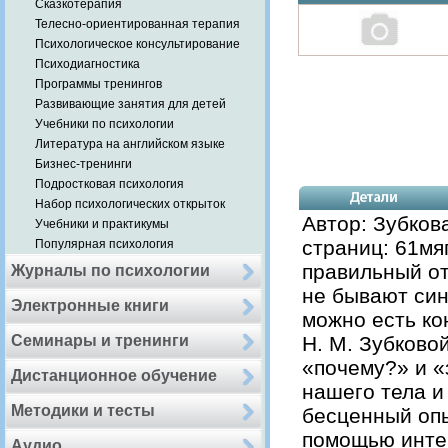
Сказкотерапия
Телесно-ориентированная терапия
Психологическое консультирование
Психодиагностика
Программы тренингов
Развивающие занятия для детей
Учебники по психологии
Литература на английском языке
Бизнес-тренинги
Подростковая психология
Набор психологических открыток
Автор: Зубков
Учебники и практикумы
страниц: 61мя
Популярная психология
правильный от
Журналы по психологии
не бывают син
Электронные книги
можно есть ко
Семинары и тренинги
Н. М. Зубково
«почему?» и «
Дистанционное обучение
нашего тела и
Методики и тесты
бесценный опы
помощью инте
Аудио