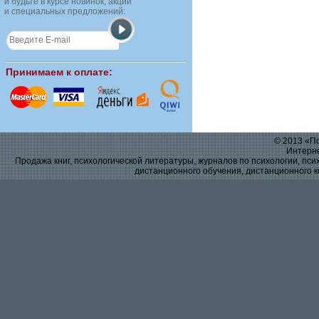
и будьте в курсе новинок, акций
и специальных предложений:
Принимаем к оплате:
© 2013 «По
Интерне
Продажа книг, психологической литературы, журналов по психологии, псих
дистанционного обучения, дистанционного к