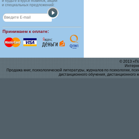
и будьте в курсе новинок, акций
и специальных предложений:
Принимаем к оплате:
© 2013 «По
Интерне
Продажа книг, психологической литературы, журналов по психологии, псих
дистанционного обучения, дистанционного к