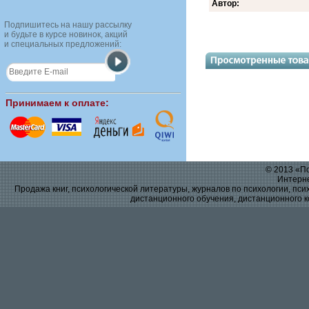
Автор:
Подпишитесь на нашу рассылку
и будьте в курсе новинок, акций
и специальных предложений:
Принимаем к оплате:
© 2013 «По
Интерне
Продажа книг, психологической литературы, журналов по психологии, псих
дистанционного обучения, дистанционного к