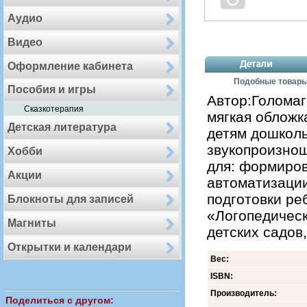
Аудио
Видео
Оформление кабинета
Подобные товар
Пособия и игры
Автор:Голомаг
Сказкотерапия
мягкая обложк
Детская литература
детям дошколь
звукопроизнош
Хобби
для: формиров
Акции
автоматизации
подготовки ре
Блокноты для записей
«Логопедическ
Магниты
детских садов
Открытки и календари
Вес:
ISBN:
Производитель:
Поделиться с другом: