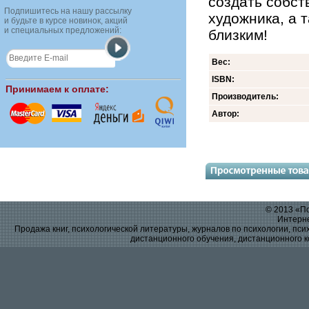
создать собст
Подпишитесь на нашу рассылку
художника, а 
и будьте в курсе новинок, акций
и специальных предложений:
близким!
Вес:
ISBN:
Принимаем к оплате:
Производитель:
Автор:
© 2013 «По
Интерне
Продажа книг, психологической литературы, журналов по психологии, псих
дистанционного обучения, дистанционного к