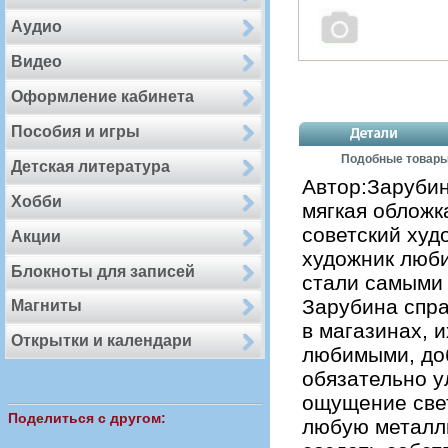
Аудио
Видео
Оформление кабинета
Пособия и игры
Подобные товар
Детская литература
Автор:Зарубин
Хобби
мягкая облож
советский худ
Акции
художник люби
Блокноты для записей
стали самыми
Зарубина спра
Магниты
в магазинах, 
Открытки и календари
любимыми, до
обязательно у
ощущение свет
Поделиться с другом:
любую металл