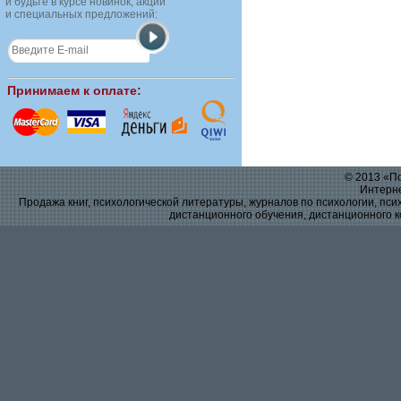
и будьте в курсе новинок, акций
и специальных предложений:
Принимаем к оплате:
© 2013 «По
Интерне
Продажа книг, психологической литературы, журналов по психологии, псих
дистанционного обучения, дистанционного к