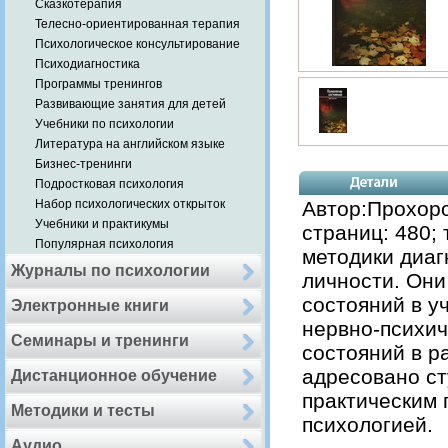
Сказкотерапия
Телесно-ориентированная терапия
Психологическое консультирование
Психодиагностика
Программы тренингов
Развивающие занятия для детей
Учебники по психологии
Литература на английском языке
Бизнес-тренинги
Подростковая психология
Набор психологических открыток
Автор:Прохоро
Учебники и практикумы
страниц: 480;
Популярная психология
методики диаг
Журналы по психологии
личности. Они
состояний в у
Электронные книги
нервно-психич
Семинары и тренинги
состояний в р
адресовано ст
Дистанционное обучение
практическим 
Методики и тесты
психологией.
Аудио