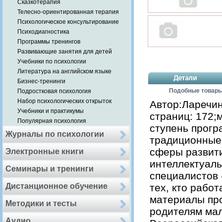
Сказкотерапия
Телесно-ориентированная терапия
Психологическое консультирование
Психодиагностика
Программы тренингов
Развивающие занятия для детей
Учебники по психологии
Литература на английском языке
Бизнес-тренинги
Подобные товар
Подростковая психология
Набор психологических открыток
Автор:Ларечин
Учебники и практикумы
страниц: 172;
Популярная психология
ступень прогр
Журналы по психологии
традиционные 
сферы развити
Электронные книги
интеллектуаль
Семинары и тренинги
специалистов -
Дистанционное обучение
тех, кто работ
материалы пр
Методики и тесты
родителям мал
Аудио