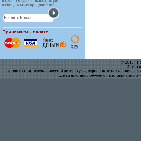
и будьте в курсе новинок, акций
и специальных предложений:
Принимаем к оплате:
© 2013 «По
Интерне
Продажа книг, психологической литературы, журналов по психологии, псих
дистанционного обучения, дистанционного к