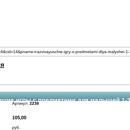
24&cid=14&pname=razvivayuschie-igry-s-predmetami-dlya-malyshei-1-3
ия
щие игры с предметами для малышей 1-3
Артикул:
2238
105,00
руб.