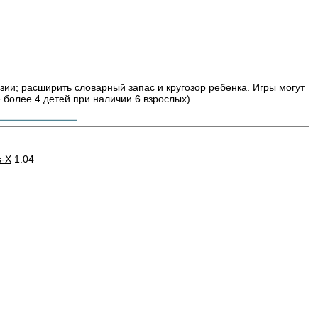
ии; расширить словарный запас и кругозор ребенка. Игры могут
е более 4 детей при наличии 6 взрослых).
s-X
1.04