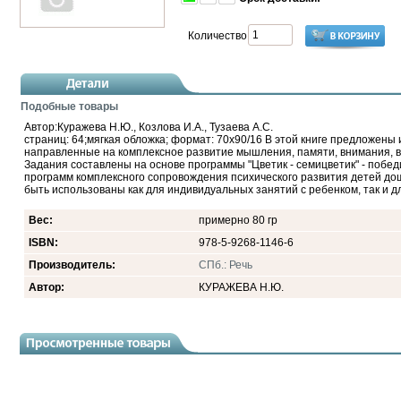
Количество
Подобные товары
Автор:Куражева Н.Ю., Козлова И.А., Тузаева А.С.
страниц: 64;мягкая обложка; формат: 70х90/16 В этой книге предложены 
направленные на комплексное развитие мышления, памяти, внимания, в
Задания составлены на основе программы "Цветик - семицветик" - побед
программ комплексного сопровождения психического развития детей дош
быть использованы как для индивидуальных занятий с ребенком, так и дл
Вес:
примерно 80 гр
ISBN:
978-5-9268-1146-6
Производитель:
СПб.: Речь
Автор:
КУРАЖЕВА Н.Ю.