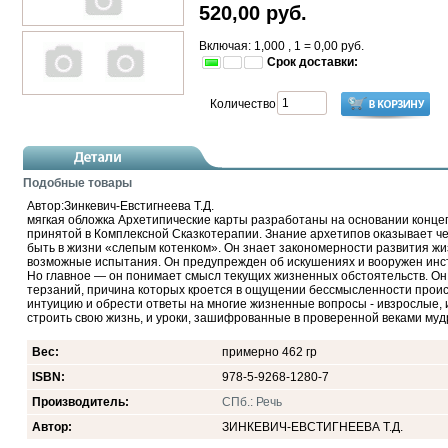
520,00
руб.
Включая: 1,000 , 1 =
0,00
руб.
Срок доставки:
Количество
Подобные товары
Автор:Зинкевич-Евстигнеева Т.Д.
мягкая обложка Архетипические карты разработаны на основании конце
принятой в Комплексной Сказкотерапии. Знание архетипов оказывает ч
быть в жизни «слепым котенком». Он знает закономерности развития жи
возможные испытания. Он предупрежден об искушениях и вооружен инс
Но главное — он понимает смысл текущих жизненных обстоятельств. Он
терзаний, причина которых кроется в ощущении бессмысленности проис
интуицию и обрести ответы на многие жизненные вопросы - ивзрослые, и 
строить свою жизнь, и уроки, зашифрованные в проверенной веками муд
Вес:
примерно 462 гр
ISBN:
978-5-9268-1280-7
Производитель:
СПб.: Речь
Автор:
ЗИНКЕВИЧ-ЕВСТИГНЕЕВА Т.Д.