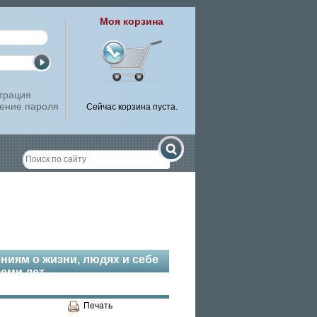
Моя корзина
трация
ение пароля
Сейчас корзина пуста.
иям о жизни, людях и себе
семи лет
Печать